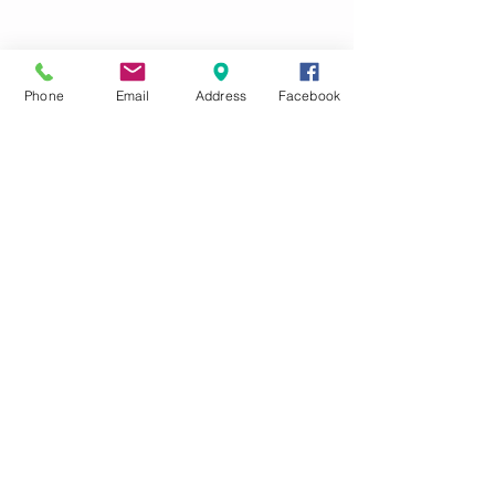
Featured Posts
Phone
Email
Address
Facebook
【青聯．巴西柔術】＃加開
Fear 恐懼
更多時段 ＃元朗巴西柔術