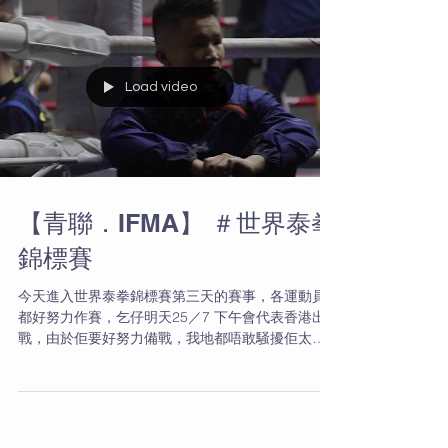
Load video
【青聯．IFMA】 ＃世界泰拳
錦標賽
今天進入世界泰拳錦標賽第三天的賽事，各運動員
都好努力作賽，乞仔明天25／7 下午會代表香港出
戰，由於佢要好努力備戰，我地都唔敢騒擾佢太
多。Uplaod 呢條影片比大家睇下佢練習的確係無鬆
懈。 #元朗泰拳 #Everlast #健身 #泰拳 #Workout
#IFMA