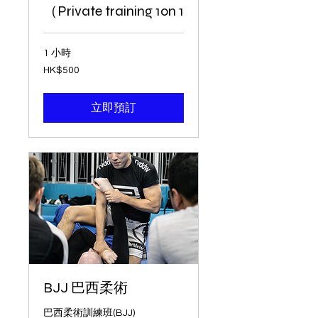
（Private training 1on 1
1 小時
500
HK$500
港
元
立即預訂
BJJ 巴西柔術
巴西柔術訓練班(BJJ)