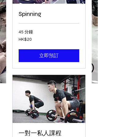
Spinning
45 分鐘
20
HK$20
港
元
立即預訂
一對一私人課程