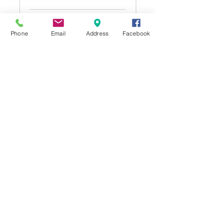
1 小時
150
Phone
Email
Address
Facebook
HK$150
港
元
立即預訂
TRX
1 小時