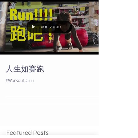
Load video
人生如賽跑
#Workout #run
Featured Posts