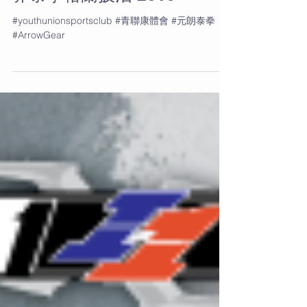
界泰拳格蘭披治 2016
#youthunionsportsclub #青聯康體會 #元朗泰拳
#ArrowGear