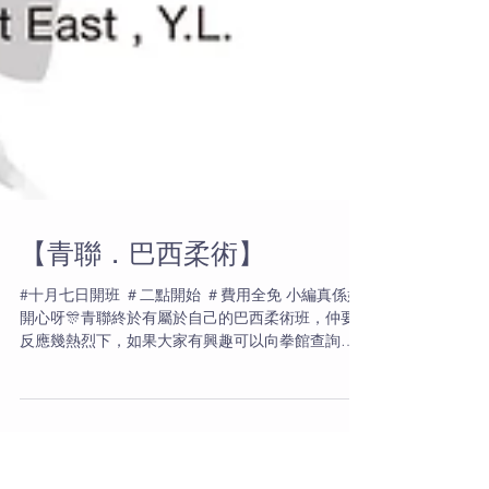
【青聯．巴西柔術】
#十月七日開班 ＃二點開始 ＃費用全免 小編真係好
開心呀🎊青聯終於有屬於自己的巴西柔術班，仲要
反應幾熱烈下，如果大家有興趣可以向拳館查詢下
或留位👏👏👏 #元朗巴西柔術 #上課必須預約 #代購
柔術袍 #青聯巴西柔術班 #元朗BJJ